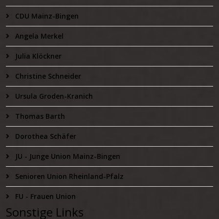
CDU Mainz-Bingen
Angela Merkel
Julia Klöckner
Christine Schneider
Ursula Groden-Kranich
Thomas Barth
Dorothea Schäfer
JU - Junge Union Mainz-Bingen
Senioren Union Rheinland-Pfalz
FU - Frauen Union
Sonstige Links