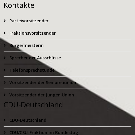
Kontakte
Parteivorsitzender
Fraktionsvorsitzender
Bürgermeisterin
Sprecher der Ausschüsse
Telefonsprechstunde
Vorsitzender der Seniorenunion
Vorsitzender der Jungen Union
CDU-Deutschland
CDU-Deutschland
CDU/CSU-Fraktion im Bundestag