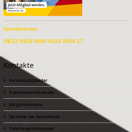
Spendenkonto:
DE12 5519 0000 0119 2930 17
Kontakte
Parteivorsitzender
Fraktionsvorsitzender
Bürgermeisterin
Sprecher der Ausschüsse
Telefonsprechstunde