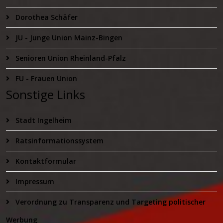
Dorothea Schäfer
JU - Junge Union Mainz-Bingen
Senioren Union Rheinland-Pfalz
FU - Frauen Union
Sonstige Links
Stadt Ingelheim
Ratsinformationssystem
Kontaktformular
Impressum
Verordnung zu Transparenz und Targeting politischer
Werbung