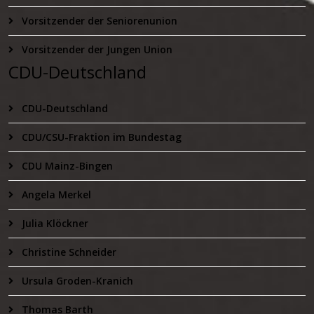
Vorsitzender der Seniorenunion
Vorsitzender der Jungen Union
CDU-Deutschland
CDU-Deutschland
CDU/CSU-Fraktion im Bundestag
CDU Mainz-Bingen
Angela Merkel
Julia Klöckner
Christine Schneider
Ursula Groden-Kranich
Thomas Barth