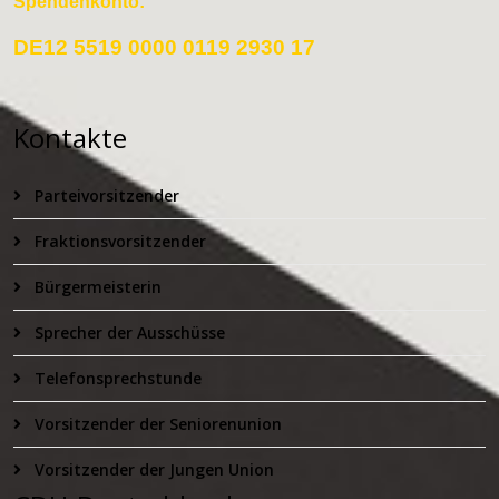
Spendenkonto:
DE12 5519 0000 0119 2930 17
Kontakte
Parteivorsitzender
Fraktionsvorsitzender
Bürgermeisterin
Sprecher der Ausschüsse
Telefonsprechstunde
Vorsitzender der Seniorenunion
Vorsitzender der Jungen Union