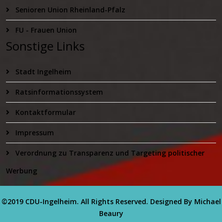
Senioren Union Rheinland-Pfalz
FU - Frauen Union
Sonstige Links
Stadt Ingelheim
Ratsinformationssystem
Kontaktformular
Impressum
Verordnung zu Transparenz und Targeting politischer
Werbung
©2019 CDU-Ingelheim. All Rights Reserved. Designed By Michael
Beaury