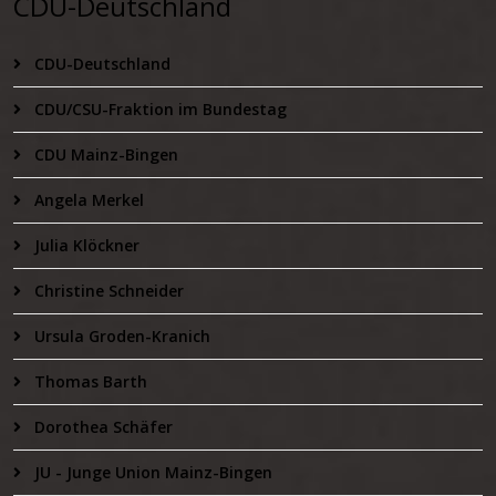
CDU-Deutschland
CDU-Deutschland
CDU/CSU-Fraktion im Bundestag
CDU Mainz-Bingen
Angela Merkel
Julia Klöckner
Christine Schneider
Ursula Groden-Kranich
Thomas Barth
Dorothea Schäfer
JU - Junge Union Mainz-Bingen