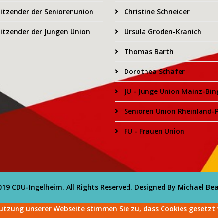
itzender der Seniorenunion
Christine Schneider
itzender der Jungen Union
Ursula Groden-Kranich
Thomas Barth
Dorothea Schäfer
JU - Junge Union Mainz-Bin
Senioren Union Rheinland-P
FU - Frauen Union
19 CDU-Ingelheim. All Rights Reserved. Designed By Michael Be
utzung unserer Webseite stimmen Sie zu, dass Cookies gesetzt