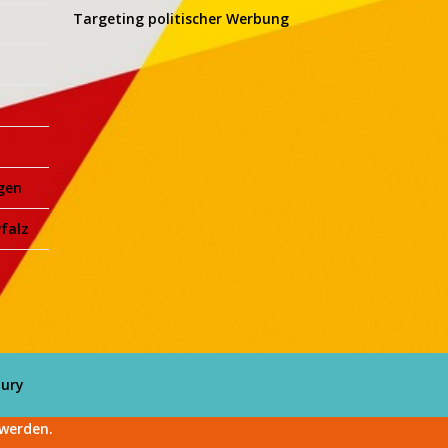
Targeting politischer Werbung
gen
falz
aury
 werden.