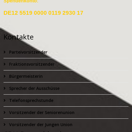
Spendenkonto:
DE12 5519 0000 0119 2930 17
Kontakte
Parteivorsitzender
Fraktionsvorsitzender
Bürgermeisterin
Sprecher der Ausschüsse
Telefonsprechstunde
Vorsitzender der Seniorenunion
Vorsitzender der Jungen Union