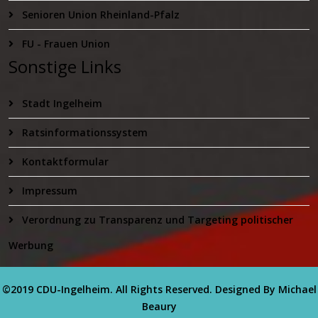
Senioren Union Rheinland-Pfalz
FU - Frauen Union
Sonstige Links
Stadt Ingelheim
Ratsinformationssystem
Kontaktformular
Impressum
Verordnung zu Transparenz und Targeting politischer
Werbung
©2019 CDU-Ingelheim. All Rights Reserved. Designed By Michael
Beaury