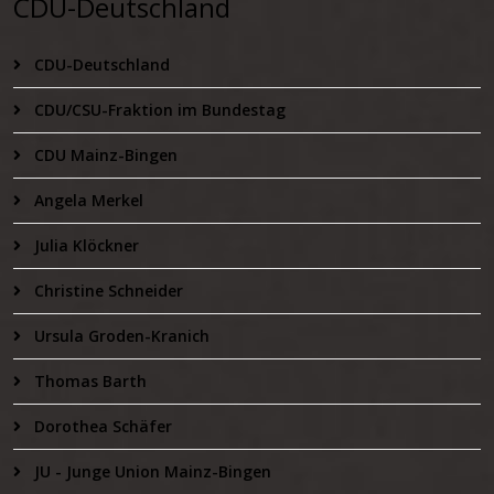
CDU-Deutschland
CDU-Deutschland
CDU/CSU-Fraktion im Bundestag
CDU Mainz-Bingen
Angela Merkel
Julia Klöckner
Christine Schneider
Ursula Groden-Kranich
Thomas Barth
Dorothea Schäfer
JU - Junge Union Mainz-Bingen