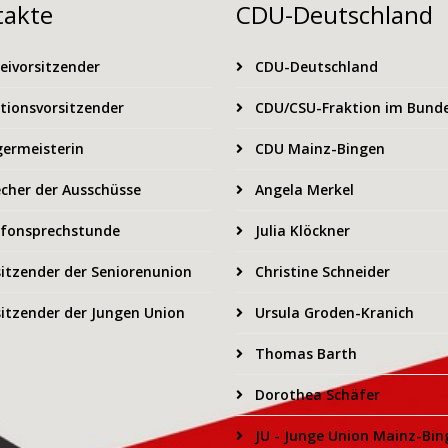
takte
CDU-Deutschland
eivorsitzender
CDU-Deutschland
tionsvorsitzender
CDU/CSU-Fraktion im Bund
ermeisterin
CDU Mainz-Bingen
cher der Ausschüsse
Angela Merkel
fonsprechstunde
Julia Klöckner
itzender der Seniorenunion
Christine Schneider
itzender der Jungen Union
Ursula Groden-Kranich
Thomas Barth
Dorothea Schäfer
JU - Junge Union Mainz-Bin