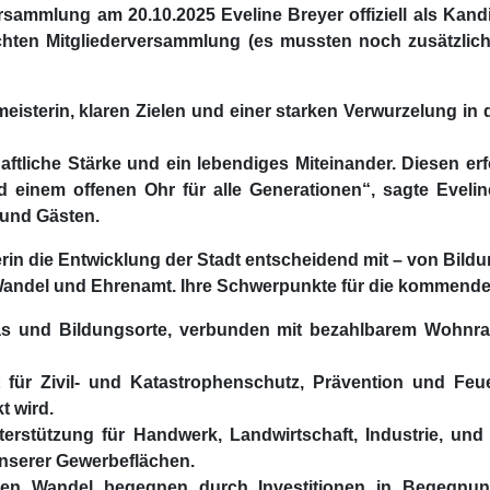
ersammlung am 20.10.2025 Eveline Breyer offiziell als Kand
chten Mitgliederversammlung (es mussten noch zusätzliche 
eisterin, klaren Zielen und einer starken Verwurzelung in de
haftliche Stärke und ein lebendiges Miteinander. Diesen e
 einem offenen Ohr für alle Generationen“, sagte Eveli
 und Gästen.
terin die Entwicklung der Stadt entscheidend mit – von Bildu
ndel und Ehrenamt. Ihre Schwerpunkte für die kommenden 
itas und Bildungsorte, verbunden mit bezahlbarem Woh
 für Zivil- und Katastrophenschutz, Prävention und Feu
t wird.
nterstützung für Handwerk, Landwirtschaft, Industrie, und
unserer Gewerbeflächen.
chen Wandel begegnen durch Investitionen in Begegnu