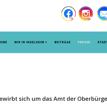
OME
WIR IN INGELHEIM
BEITRÄGE
PRESSE
STAD
 bewirbt sich um das Amt der Oberbürg